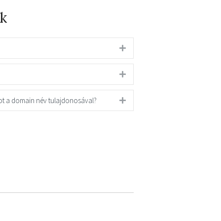
k
ot a domain név tulajdonosával?