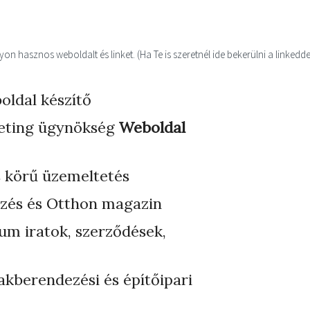
n hasznos weboldalt és linket. (Ha Te is szeretnél ide bekerülni a linkedde
oldal készítő
eting ügynökség
Weboldal
s körű üzemeltetés
zés és Otthon magazin
ium iratok, szerződések,
akberendezési és építőipari