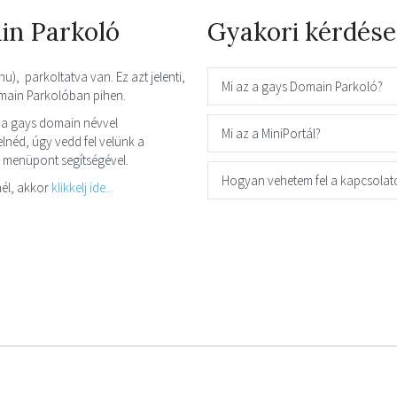
in Parkoló
Gyakori kérdése
u), parkoltatva van. Ez azt jelenti,
Mi az a gays Domain Parkoló?
omain Parkolóban pihen.
 a gays domain névvel
Mi az a MiniPortál?
néd, úgy vedd fel velünk a
t menüpont segítségével.
Hogyan vehetem fel a kapcsolat
él, akkor
klikkelj ide...