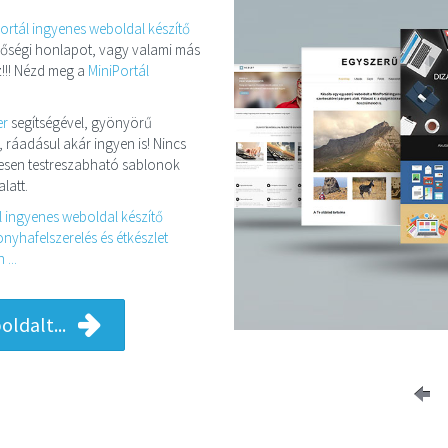
ortál ingyenes weboldal készítő
minőségi honlapot, vagy valami más
!!! Nézd meg a
MiniPortál
er
segítségével, gyönyörű
, ráadásul akár ingyen is! Nincs
eljesen testreszabható sablonok
latt.
l ingyenes weboldal készítő
nyhafelszerelés és étkészlet
...
ldalt...