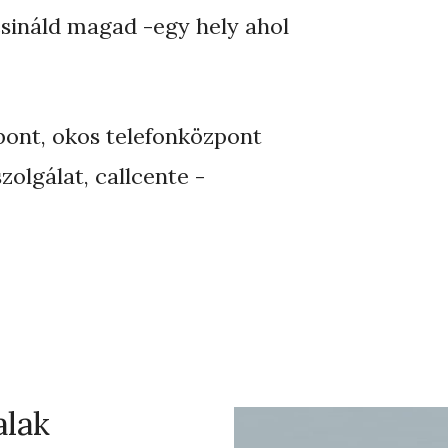
csináld magad -egy hely ahol
pont, okos telefonközpont
zolgálat, callcente -
alak