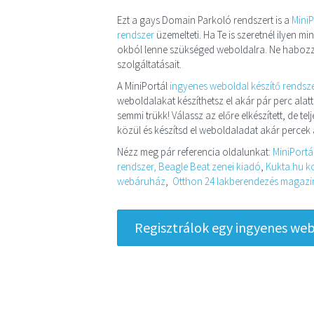
Ezt a gays Domain Parkoló rendszert is a
MiniP
rendszer
üzemelteti. Ha Te is szeretnél ilyen 
okból lenne szükséged weboldalra. Ne habozz
szolgáltatásait.
A MiniPortál
ingyenes weboldal készítő rendsz
weboldalakat készíthetsz el akár pár perc alatt
semmi trükk! Válassz az előre elkészített, de t
közül és készítsd el weboldaladat akár percek a
Nézz meg pár referencia oldalunkat:
MiniPortá
rendszer,
Beagle Beat zenei kiadó
,
Kukta.hu ko
webáruház
,
Otthon 24 lakberendezés magazin 
Regisztrálok egy ingyenes webo