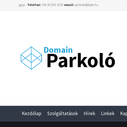
gays -
Telefon:
+36 30 550 1935
email:
parkolo@byte.hu
Kezdőlap
Szolgáltatások
Hírek
Linkek
Ka