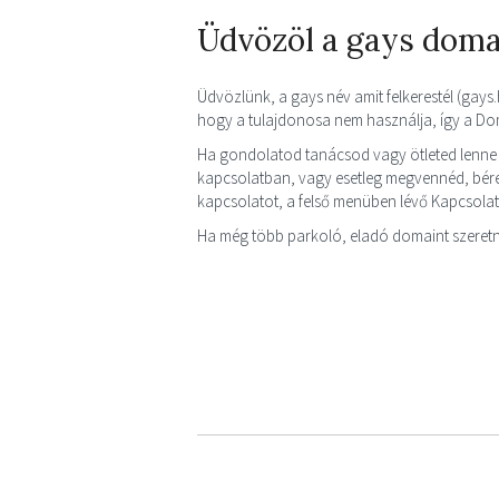
Üdvözöl a gays doma
Üdvözlünk, a gays név amit felkerestél (gays.h
hogy a tulajdonosa nem használja, így a D
Ha gondolatod tanácsod vagy ötleted lenne
kapcsolatban, vagy esetleg megvennéd, bérel
kapcsolatot, a felső menüben lévő Kapcsola
Ha még több parkoló, eladó domaint szeretn