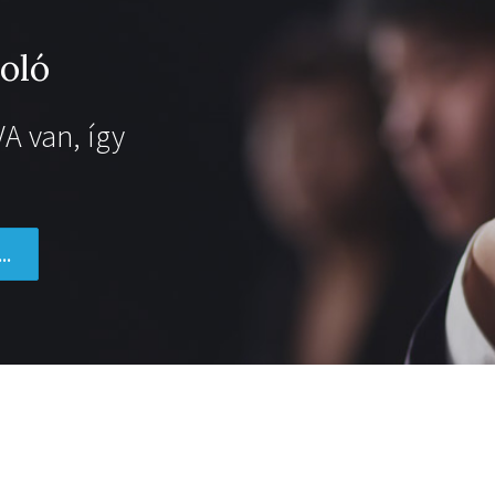
oló
A van, így
..