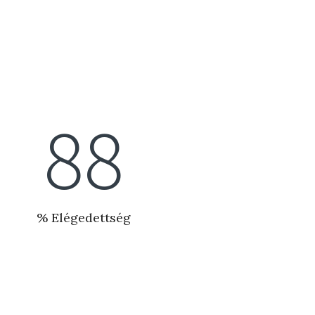
99
% Elégedettség