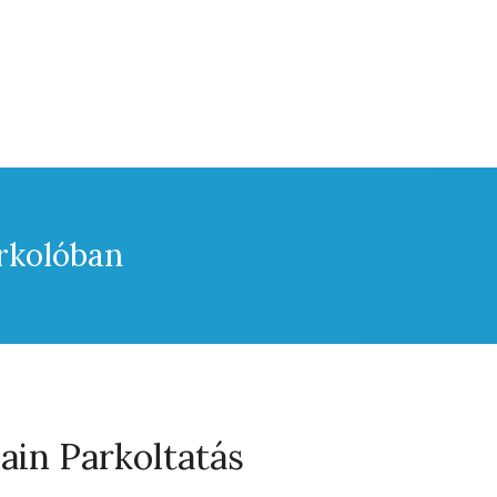
rkolóban
in Parkoltatás