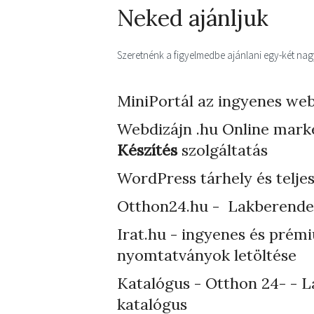
Neked ajánljuk
Szeretnénk a figyelmedbe ajánlani egy-két nagyo
MiniPortál az ingyenes web
Webdizájn
.hu Online mark
Készítés
szolgáltatás
WordPress tárhely
és telje
Otthon24.hu - Lakberende
Irat.hu - ingyenes és prém
nyomtatványok letöltése
Katalógus - Otthon 24- - L
katalógus