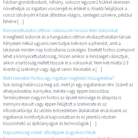
házban gondolkodunk, néhány, sokszor egyszerű trükkel sikeresen
növelhetjük az ingatlan vonzerejét és értékét is. Kisebb felújítások a
vonzó látványért A falak átfestése világos, semleges színekre, például
fehérre […]
Környezettudatos otthon: válasszunk hosszú életű bútorokat
A megfelelő bútorok és a hangulatos otthon elválaszthatatlan társak.
Kényelem nélkül ugyanis nem tudjuk kiélvezni a pihenést, amit a
lakásnak minden nap biztosítania szükséges. Emellett fontos szempont
lehet a környezettudatosság, hiszen amikor a minőséget választjuk,
akkor a tartósság mellett tesszük le a voksunkat. Nem kell miatta 2-3
évente új szekrényt vagy ágyat venni. Kevesebb a […]
Miért kiemelten fontos egy ingatlan megfelelő hőszigetelése?
Sok dolog határozza meg azt, miért jó egy ingatlanban élni. Számít az
elhelyezkedése, környéke, mérete vagy éppen beosztása.
Természetesen nagyon fontos az épület minősége és állapota is:
mennyire elavult vagy éppen felújított a szerkezete és az
infrastruktúrája. Az utóbbi évtizedekben átalakultak elvárásaink az
ingatlanok komfortjával kapcsolatban és ez jelentős részben
köszönhető az építőanyagok és technológiák […]
Napszemüveg viselet: stílustippek és gyakori hibák