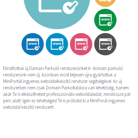
Elindítottuk új Damain Parkoló rendszerünket A domain parkoló
rendszerünk nem új. Azonban most teljesen újra gyártottuk a
MiniPortál ingyenes weboldalkészítő rendszer segítségével. Az új
rendszerben nem csak Domain Parkoltatásra van lehetőség, hanem
akár Te is elkészítheted professzionális weboldaladat, mindössze pár
perc alatt. Igen ez lehetséges! Te is próbáld ki a MiniPorál ingyenes
weboldal készítő rendszert!…