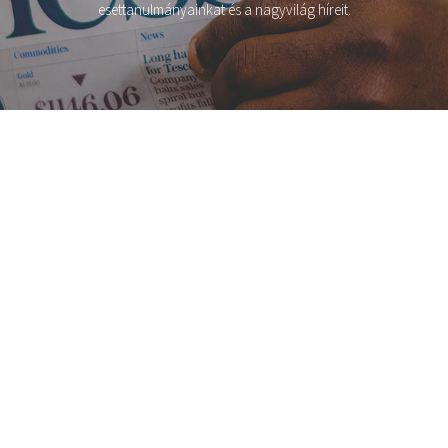
esettanulmányainkat és a nagyvilág híreit.