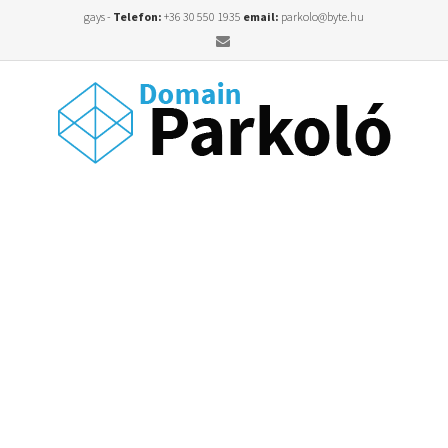
gays -
Telefon:
+36 30 550 1935
email:
parkolo@byte.hu
Email