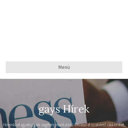
Menü
gays Hírek
Híreinkkel igyekszünk segíteni munkádat. Olvasd el szakértő cikkeinket,