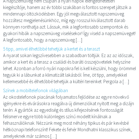
A napszemüveg nem csupán a nyári napok elengedhetetlen
kiegészítője, hanem az év többi szakában is fontos szerepet játszik a
mindennapi öltözködésben. Egy jól megválasztott napszemüveg
hozzátesz megjelenésünkhöz, míg egy rosszul kiválasztott darab
könnyen ronthatja azt. Lássuk, mik a legfontosabb szempontok és
gyakori hibák a napszemüveg viselésekor! Így viseld a napszemüveget!
A legfontosabb, hogy a napszemüveg […]
5 tipp, amivel élhetőbbé tehetjük a kertet és a teraszt
A nyarat sokan legszívesebben a szabadban töltjük. Ez az az időszak,
amikor a kert és a terasz a családi és baráti összejövetelek helyszíne
lehet. Azonban a forró nyári napokra fel is kell készülni, hogy örömmel
tegyük ki a lábunkat a klimatizált lakásból. Íme, öt tipp, amelyekkel
kellemesebbé és élhetőbbé tehetjük a kültéri tereinket. Pergola a […]
Színek a mobiltelefonok világában
Az okostelefonok piacának folyamatos fejlődése az egyre növekvő
igényekre és elvárásokra reagálva új dimenziókat nyitott meg a dizájn
terén. A gyártók az egyediség és stílus kifejezésének fontosságát
felismerve egyre több különleges színű modellt kínálnak a
felhasználóknak. Nézzünk meg most néhány tipikus és pár kevésbé
hétköznapi telefonszínt! Fekete és fehér Mondhatni klasszikus színek,
amelyeknek már számos […]