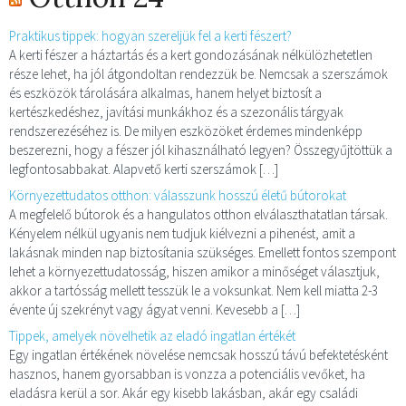
Praktikus tippek: hogyan szereljük fel a kerti fészert?
A kerti fészer a háztartás és a kert gondozásának nélkülözhetetlen
része lehet, ha jól átgondoltan rendezzük be. Nemcsak a szerszámok
és eszközök tárolására alkalmas, hanem helyet biztosít a
kertészkedéshez, javítási munkákhoz és a szezonális tárgyak
rendszerezéséhez is. De milyen eszközöket érdemes mindenképp
beszerezni, hogy a fészer jól kihasználható legyen? Összegyűjtöttük a
legfontosabbakat. Alapvető kerti szerszámok […]
Környezettudatos otthon: válasszunk hosszú életű bútorokat
A megfelelő bútorok és a hangulatos otthon elválaszthatatlan társak.
Kényelem nélkül ugyanis nem tudjuk kiélvezni a pihenést, amit a
lakásnak minden nap biztosítania szükséges. Emellett fontos szempont
lehet a környezettudatosság, hiszen amikor a minőséget választjuk,
akkor a tartósság mellett tesszük le a voksunkat. Nem kell miatta 2-3
évente új szekrényt vagy ágyat venni. Kevesebb a […]
Tippek, amelyek növelhetik az eladó ingatlan értékét
Egy ingatlan értékének növelése nemcsak hosszú távú befektetésként
hasznos, hanem gyorsabban is vonzza a potenciális vevőket, ha
eladásra kerül a sor. Akár egy kisebb lakásban, akár egy családi