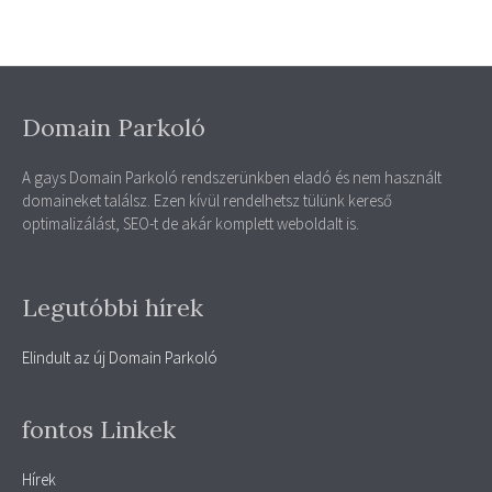
Domain Parkoló
A gays Domain Parkoló rendszerünkben eladó és nem használt
domaineket találsz. Ezen kívül rendelhetsz tülünk kereső
optimalizálást, SEO-t de akár komplett weboldalt is.
Legutóbbi hírek
Elindult az új Domain Parkoló
fontos Linkek
Hírek