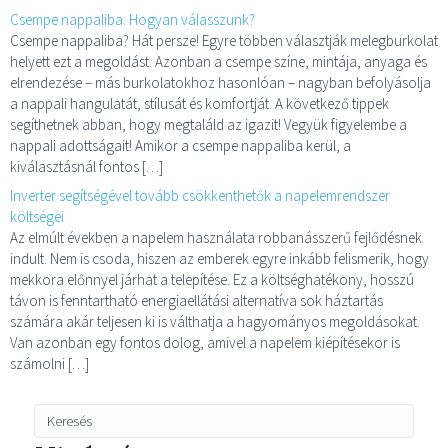
Csempe nappaliba: Hogyan válasszunk?
Csempe nappaliba? Hát persze! Egyre többen választják melegburkolat
helyett ezt a megoldást. Azonban a csempe színe, mintája, anyaga és
elrendezése – más burkolatokhoz hasonlóan – nagyban befolyásolja
a nappali hangulatát, stílusát és komfortját. A következő tippek
segíthetnek abban, hogy megtaláld az igazit! Vegyük figyelembe a
nappali adottságait! Amikor a csempe nappaliba kerül, a
kiválasztásnál fontos […]
Inverter segítségével tovább csökkenthetők a napelemrendszer
költségei
Az elmúlt években a napelem használata robbanásszerű fejlődésnek
indult. Nem is csoda, hiszen az emberek egyre inkább felismerik, hogy
mekkora előnnyel járhat a telepítése. Ez a költséghatékony, hosszú
távon is fenntartható energiaellátási alternatíva sok háztartás
számára akár teljesen ki is válthatja a hagyományos megoldásokat.
Van azonban egy fontos dolog, amivel a napelem kiépítésekor is
számolni […]